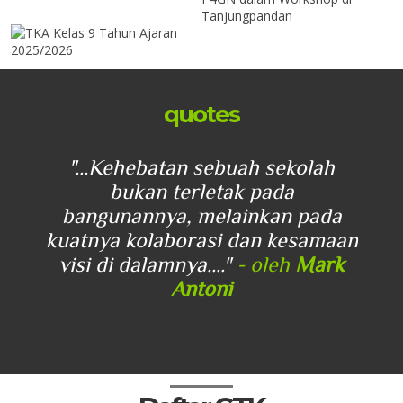
quotes
 ke
"...Kehebatan sebuah sekolah
"...
liki
bukan terletak pada
kam
bangunannya, melainkan pada
ka
ari
kuatnya kolaborasi dan kesamaan
visi di dalamnya...."
- oleh
Mark
Antoni