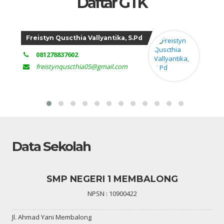
Daftar GTK
Djoko Purnomo, S.Pd.
081929033912
jokotik2@yahoo.co.id
Data Sekolah
SMP NEGERI 1 MEMBALONG
NPSN : 10900422
Jl. Ahmad Yani Membalong