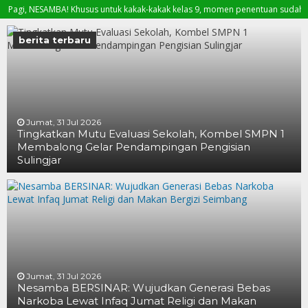
 NESAMBA! Khusus untuk kakak-kakak kelas 9, momen penentuan sudah di depan 
ukan sekadar peringatan, tetapi pengingat akan keberanian seorang perempuan
berita terbaru
Jumat, 31 Jul 2026
Tingkatkan Mutu Evaluasi Sekolah, Kombel SMPN 1
Membalong Gelar Pendampingan Pengisian
Sulingjar
Jumat, 31 Jul 2026
Nesamba BERSINAR: Wujudkan Generasi Bebas
Narkoba Lewat Infaq Jumat Religi dan Makan