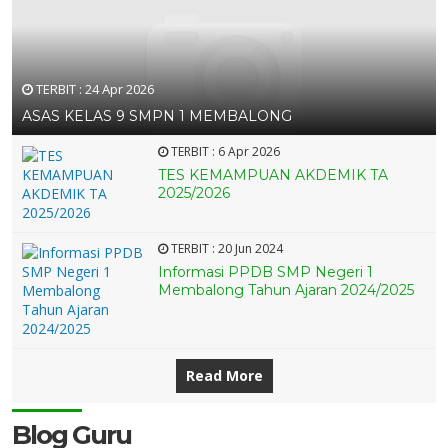
TERBIT :
24 Apr 2026
ASAS KELAS 9 SMPN 1 MEMBALONG
TERBIT :
6 Apr 2026
TES KEMAMPUAN AKDEMIK TA
8 APR 2026
2025/2026
29 APR 2026
TERBIT :
20 Jun 2024
8 APR 2026
3 OKT 2023
19 APR 2021
4 MEI 2021
Informasi PPDB SMP Negeri 1
Membalong Tahun Ajaran 2024/2025
8 APR 2026
Read More
Blog Guru