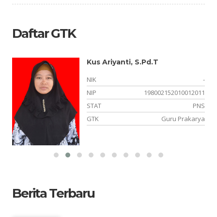
Daftar GTK
Kus Ariyanti, S.Pd.T
NIK
-
NIP
198002152010012011
ah
STAT
PNS
ia
GTK
Guru Prakarya
Berita Terbaru