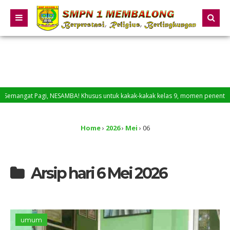
angat Pagi, NESAMBA! Khusus untuk kakak-kakak kelas 9, momen penentuan suda
lamat Datang di Website SMP Negeri 1 Membalong
Home
›
2026
›
Mei
›
06
Arsip hari 6 Mei 2026
umum