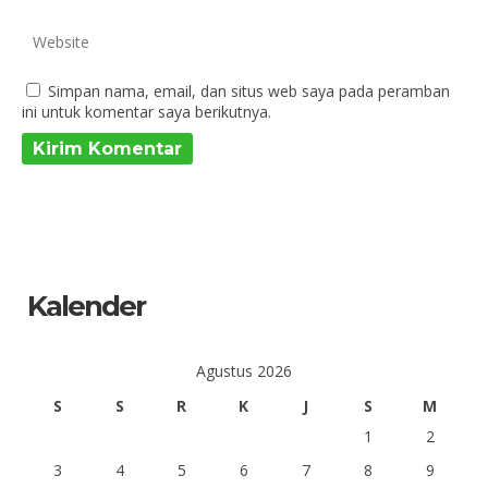
Simpan nama, email, dan situs web saya pada peramban
ini untuk komentar saya berikutnya.
Kalender
Agustus 2026
S
S
R
K
J
S
M
1
2
3
4
5
6
7
8
9