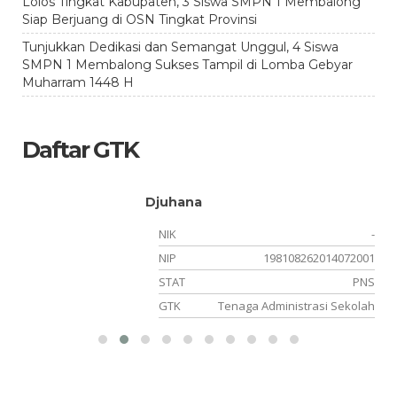
Lolos Tingkat Kabupaten, 3 Siswa SMPN 1 Membalong
Siap Berjuang di OSN Tingkat Provinsi
Tunjukkan Dedikasi dan Semangat Unggul, 4 Siswa
SMPN 1 Membalong Sukses Tampil di Lomba Gebyar
Muharram 1448 H
Daftar GTK
Djuhana
NIK
-
NIP
198108262014072001
PK
STAT
PNS
BP
GTK
Tenaga Administrasi Sekolah