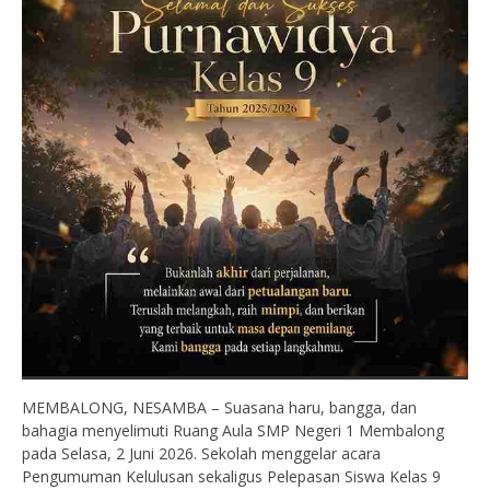
MEMBALONG, NESAMBA – Suasana haru, bangga, dan
bahagia menyelimuti Ruang Aula SMP Negeri 1 Membalong
pada Selasa, 2 Juni 2026. Sekolah menggelar acara
Pengumuman Kelulusan sekaligus Pelepasan Siswa Kelas 9