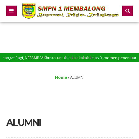
gat Pagi, NESAMBA! Khusus untuk kakak-kakak kelas 9, momen penentuan sudah 
mat Datang di Website SMP Negeri 1 Membalong
Home
›
ALUMNI
ALUMNI