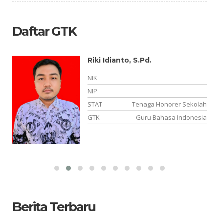
Daftar GTK
Riki Idianto, S.Pd.
-
NIK
03
NIP
NS
STAT
Tenaga Honorer Sekolah
is
GTK
Guru Bahasa Indonesia
Berita Terbaru