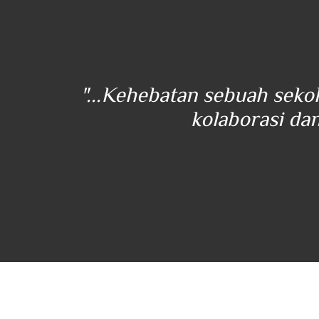
 yang
"...Kehebatan sebuah seko
kolaborasi dan