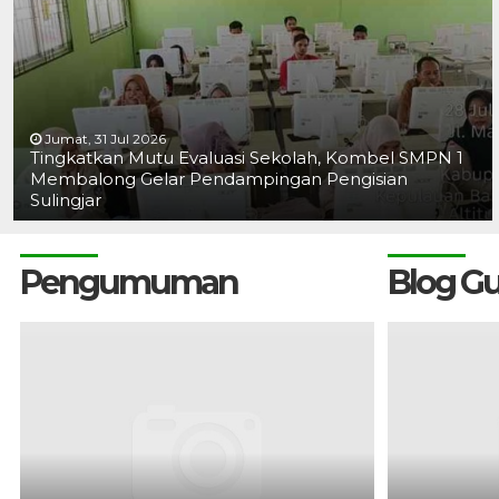
Jumat, 31 Jul 2026
Tingkatkan Mutu Evaluasi Sekolah, Kombel SMPN 1
Membalong Gelar Pendampingan Pengisian
Sulingjar
Pengumuman
Blog G