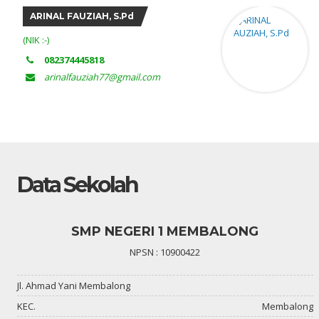
Rahayu Nur Widyaningtyas, S.Pd
(NIK :-)
Jl. Mualim, RT 014/005 Air Merbau
rahayunurwidya19@gmail.com
Data Sekolah
SMP NEGERI 1 MEMBALONG
NPSN : 10900422
Jl. Ahmad Yani Membalong
KEC.
Membalong