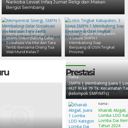
Narkoba Lewat Infaq Jumat Religi dan Makan
Bergizi Seimbang
Jumat, 31 Jul 2026
Kamis, 23 Jul 2026
Mempererat Sinergi,
Lolos Tingkat Kabupaten,
SMPN 1 Membalong Gelar
3 Siswa SMPN 1
Sosialisasi Visi Misi dan Tata
Membalong Siap
Tertib Bersama Orang Tua
Berjuang di OSN Tingkat
Wali Murid Kelas 7
Provinsi
uru
Prestasi
nama :
SMPN 1 Membalong Juara 1 Lo
HUT RI ke 79 Tk. Kecamatan T
(kelompok SMP/MTs)
nama :
Khairab Abigail,
Lomba LDD Kat
Lomba Dai Rem
Tahun 2024