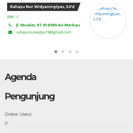
RATNA SARI, S.Pd
(NIK :-)
081917237732
ratnaidrus73@gmail.com
Agenda
Pengunjung
Online Users:
0