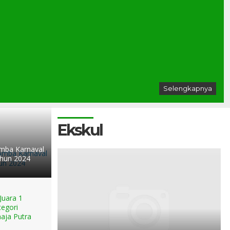
Selengkapnya
Estafet Dedikasi: Melanjutkan Langkah, Menjemput Masa
Depan Digital...
Ekskul
mba Karnaval
ahun 2024
 Juara 1
egori
aja Putra