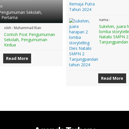
to
 Pengumuman Sekolah,
 Pertama
nama :
Sukelvin, juara
oleh : Muhammad Rian
lomba storytell
Contoh Post Pengumuman
Natalis SMPN 2
Sekolah, Pengumuman
Tanjungpandan
Kedua
Read More
Read More