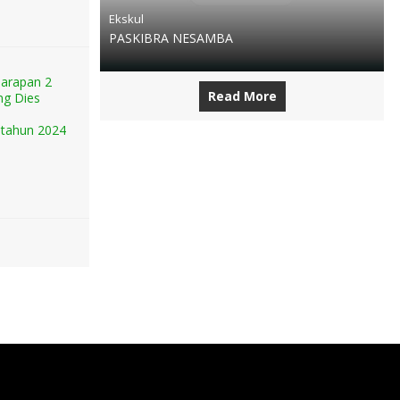
Ekskul
PASKIBRA NESAMBA
 harapan 2
Read More
ing Dies
 tahun 2024