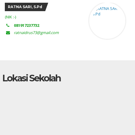
Kus Ariyanti, S.Pd.T
(NIK :-)
081949370044
arikus1502@gmail.com
Lokasi Sekolah