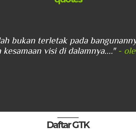
lah bukan terletak pada bangunann
 kesamaan visi di dalamnya...."
- ol
Daftar GTK