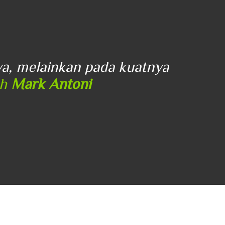
ya, melainkan pada kuatnya
"...Tid
eh
Mark Antoni