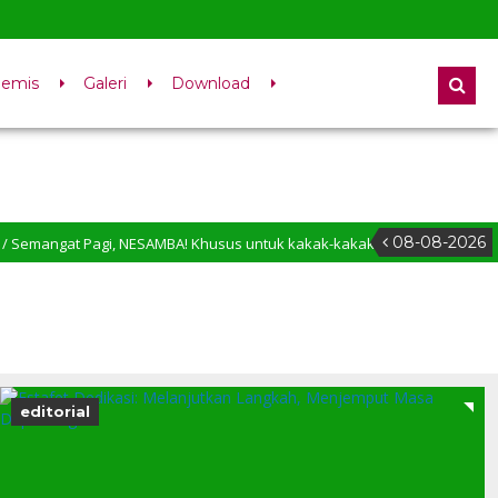
demis
Galeri
Download
08-08-2026
 Pagi, NESAMBA! Khusus untuk kakak-kakak kelas 9, momen penentuan sud
 Datang di Website SMP Negeri 1 Membalong
editorial