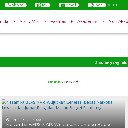
phone
-
fax
-
email
-
local
05
:
01
anda
Visi & Misi
Fasilitas
Akademis
Non Aka
3 bulan yang lalu
/ Semangat
2 tahun yang lalu
/ Selamat
Home
›
Beranda
Jumat, 31 Jul 2026
Nesamba BERSINAR: Wujudkan Generasi Bebas