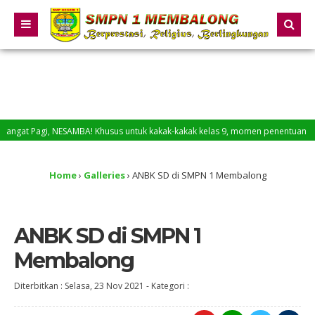
t Pagi, NESAMBA! Khusus untuk kakak-kakak kelas 9, momen penentuan sudah di d
Home
›
Galleries
›
ANBK SD di SMPN 1 Membalong
ANBK SD di SMPN 1
Membalong
Diterbitkan :
Selasa, 23 Nov 2021
-
Kategori :