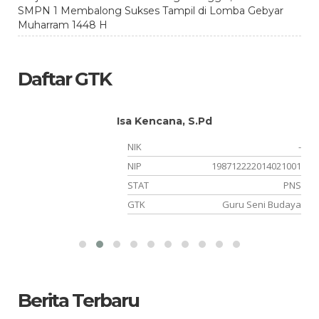
SMPN 1 Membalong Sukses Tampil di Lomba Gebyar
Muharram 1448 H
Daftar GTK
Isa Kencana, S.Pd
-
NIK
-
05
NIP
198712222014021001
NS
STAT
PNS
PA
GTK
Guru Seni Budaya
Berita Terbaru