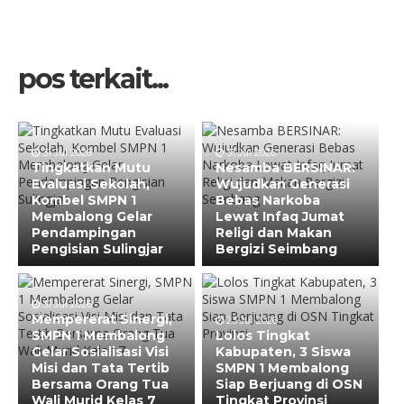
pos terkait...
31 Jul 2026
31 Jul 2026
Tingkatkan Mutu
Nesamba BERSINAR:
Evaluasi Sekolah,
Wujudkan Generasi
Kombel SMPN 1
Bebas Narkoba
Membalong Gelar
Lewat Infaq Jumat
Pendampingan
Religi dan Makan
Pengisian Sulingjar
Bergizi Seimbang
31 Jul 2026
Mempererat Sinergi,
23 Jul 2026
SMPN 1 Membalong
Lolos Tingkat
Gelar Sosialisasi Visi
Kabupaten, 3 Siswa
Misi dan Tata Tertib
SMPN 1 Membalong
Bersama Orang Tua
Siap Berjuang di OSN
Wali Murid Kelas 7
Tingkat Provinsi