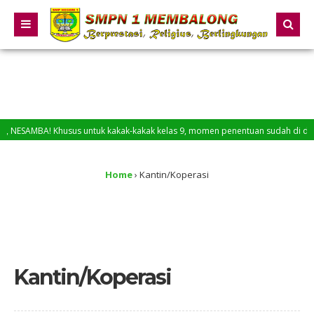
ESAMBA! Khusus untuk kakak-kakak kelas 9, momen penentuan sudah di depan mata
Home
›
Kantin/Koperasi
Kantin/Koperasi