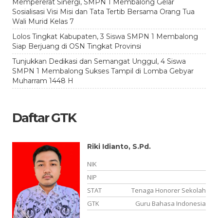
Mempererat Sinergi, SMPN 1 Membalong Gelar
Sosialisasi Visi Misi dan Tata Tertib Bersama Orang Tua
Wali Murid Kelas 7
Lolos Tingkat Kabupaten, 3 Siswa SMPN 1 Membalong
Siap Berjuang di OSN Tingkat Provinsi
Tunjukkan Dedikasi dan Semangat Unggul, 4 Siswa
SMPN 1 Membalong Sukses Tampil di Lomba Gebyar
Muharram 1448 H
Daftar GTK
Riki Idianto, S.Pd.
-
NIK
11
NIP
NS
STAT
Tenaga Honorer Sekolah
ya
GTK
Guru Bahasa Indonesia