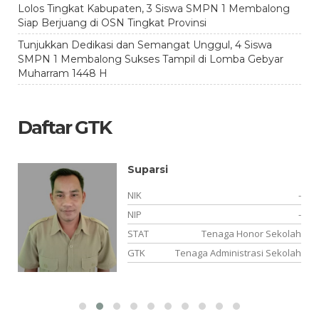
Lolos Tingkat Kabupaten, 3 Siswa SMPN 1 Membalong
Siap Berjuang di OSN Tingkat Provinsi
Tunjukkan Dedikasi dan Semangat Unggul, 4 Siswa
SMPN 1 Membalong Sukses Tampil di Lomba Gebyar
Muharram 1448 H
Daftar GTK
Suparsi
-
NIK
-
11
NIP
-
NS
STAT
Tenaga Honor Sekolah
ya
GTK
Tenaga Administrasi Sekolah