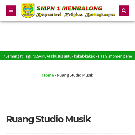
Semangat Pagi, NESAMBA! Khusus untuk kakak-kakak kelas 9, momen penentuan s
Hari Kartini bukan sekadar peringatan, tetapi pengingat akan keberanian seo
Home
›
Ruang Studio Musik
Ruang Studio Musik