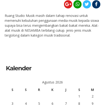
Ruang Studio Musik masih dalam tahap renovasi untuk
memenuhi kebutuhan penggunaan media musik kepada siswa
supaya bisa terus mengembangkan bakat-bakat mereka. Alat-
alat musik di NESAMBA terbilang cukup. jenis-jenis musik
tergolong dalam kategori musik tradisional.
Kalender
Agustus 2026
S
S
R
K
J
S
M
1
2
3
4
5
6
7
8
9