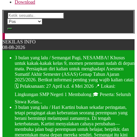
Download
SEKILAS INFO
08-08-2026
3 bulan yang lalu
/ Semangat Pagi, NESAMBA! Khusus
untuk kakak-kakak kelas 9, momen penentuan sudah di depan
mata. Persiapkan diri kalian untuk menghadapi Asesmen
Sumatif Akhir Semester (ASAS) Genap Tahun Ajaran
2025/2026. Berikut informasi penting yang wajib kalian catat:
🗓️ Pelaksanaan: 27 April s.d. 4 Mei 2026 📍 Lokasi:
Lingkungan SMP Negeri 1 Membalong 🎓 Peserta: Seluruh
Siswa Kelas...
3 bulan yang lalu
/ Hari Kartini bukan sekadar peringatan,
tetapi pengingat akan keberanian seorang perempuan yang
berani bermimpi melampaui zamannya. Di tengah
keterbatasan, Kartini menyalakan cahaya perubahan—
membuka jalan bagi perempuan untuk belajar, berpikir, dan
menentukan masa depan mereka sendiri. Semangat itu kini