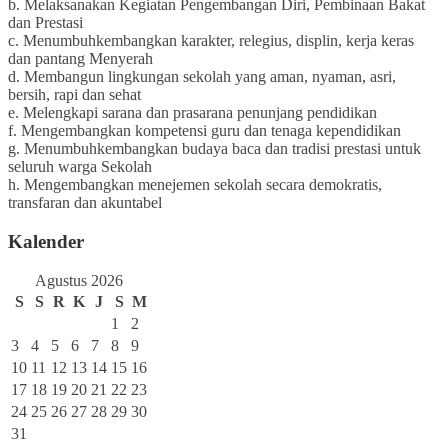
b. Melaksanakan Kegiatan Pengembangan Diri, Pembinaan Bakat
dan Prestasi
c. Menumbuhkembangkan karakter, relegius, displin, kerja keras
dan pantang Menyerah
d. Membangun lingkungan sekolah yang aman, nyaman, asri,
bersih, rapi dan sehat
e. Melengkapi sarana dan prasarana penunjang pendidikan
f. Mengembangkan kompetensi guru dan tenaga kependidikan
g. Menumbuhkembangkan budaya baca dan tradisi prestasi untuk
seluruh warga Sekolah
h. Mengembangkan menejemen sekolah secara demokratis,
transfaran dan akuntabel
Kalender
Agustus 2026
S
S
R
K
J
S
M
1
2
3
4
5
6
7
8
9
10
11
12
13
14
15
16
17
18
19
20
21
22
23
24
25
26
27
28
29
30
31