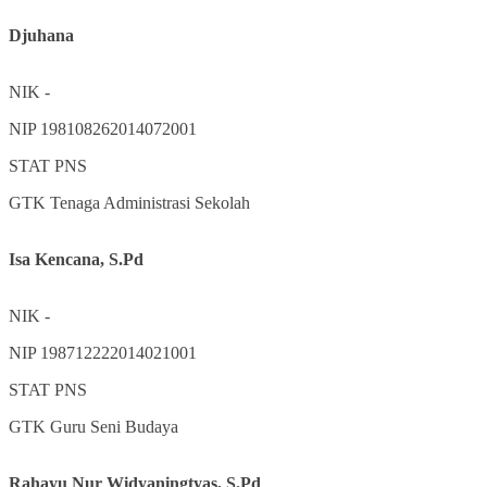
Djuhana
NIK
-
NIP
198108262014072001
STAT
PNS
GTK
Tenaga Administrasi Sekolah
Isa Kencana, S.Pd
NIK
-
NIP
198712222014021001
STAT
PNS
GTK
Guru Seni Budaya
Rahayu Nur Widyaningtyas, S.Pd