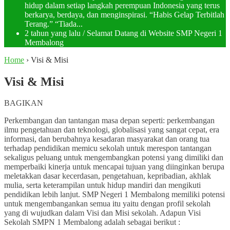
hidup dalam setiap langkah perempuan Indonesia yang terus
berkarya, berdaya, dan menginspirasi. “Habis Gelap Terbitlah
Terang.” “Tiada...
2 tahun yang lalu
/ Selamat Datang di Website SMP Negeri 1
Membalong
Home
›
Visi & Misi
Visi & Misi
BAGIKAN
Perkembangan dan tantangan masa depan seperti: perkembangan
ilmu pengetahuan dan teknologi, globalisasi yang sangat cepat, era
informasi, dan berubahnya kesadaran masyarakat dan orang tua
terhadap pendidikan memicu sekolah untuk merespon tantangan
sekaligus peluang untuk mengembangkan potensi yang dimiliki dan
memperbaiki kinerja untuk mencapai tujuan yang diinginkan berupa
meletakkan dasar kecerdasan, pengetahuan, kepribadian, akhlak
mulia, serta keterampilan untuk hidup mandiri dan mengikuti
pendidikan lebih lanjut. SMP Negeri 1 Membalong memiliki potensi
untuk mengembangankan semua itu yaitu dengan profil sekolah
yang di wujudkan dalam Visi dan Misi sekolah. Adapun Visi
Sekolah SMPN 1 Membalong adalah sebagai berikut :