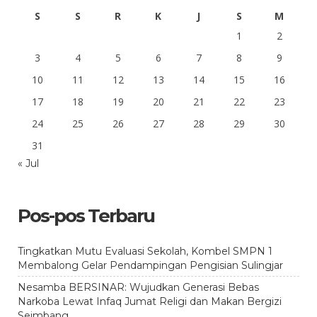
S
S
R
K
J
S
M
1
2
3
4
5
6
7
8
9
10
11
12
13
14
15
16
17
18
19
20
21
22
23
24
25
26
27
28
29
30
31
« Jul
Pos-pos Terbaru
Tingkatkan Mutu Evaluasi Sekolah, Kombel SMPN 1
Membalong Gelar Pendampingan Pengisian Sulingjar
Nesamba BERSINAR: Wujudkan Generasi Bebas
Narkoba Lewat Infaq Jumat Religi dan Makan Bergizi
Seimbang