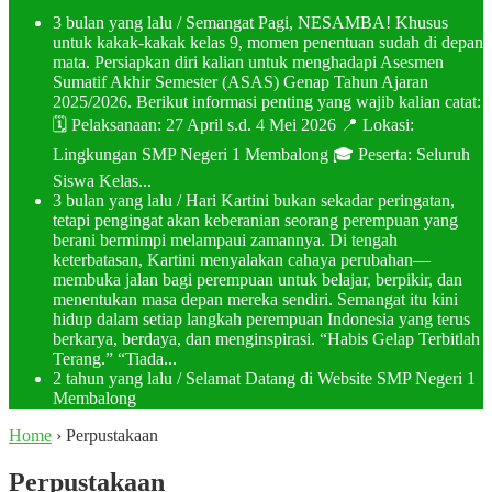
3 bulan yang lalu
/ Semangat Pagi, NESAMBA! Khusus
untuk kakak-kakak kelas 9, momen penentuan sudah di depan
mata. Persiapkan diri kalian untuk menghadapi Asesmen
Sumatif Akhir Semester (ASAS) Genap Tahun Ajaran
2025/2026. Berikut informasi penting yang wajib kalian catat:
🗓️ Pelaksanaan: 27 April s.d. 4 Mei 2026 📍 Lokasi:
Lingkungan SMP Negeri 1 Membalong 🎓 Peserta: Seluruh
Siswa Kelas...
3 bulan yang lalu
/ Hari Kartini bukan sekadar peringatan,
tetapi pengingat akan keberanian seorang perempuan yang
berani bermimpi melampaui zamannya. Di tengah
keterbatasan, Kartini menyalakan cahaya perubahan—
membuka jalan bagi perempuan untuk belajar, berpikir, dan
menentukan masa depan mereka sendiri. Semangat itu kini
hidup dalam setiap langkah perempuan Indonesia yang terus
berkarya, berdaya, dan menginspirasi. “Habis Gelap Terbitlah
Terang.” “Tiada...
2 tahun yang lalu
/ Selamat Datang di Website SMP Negeri 1
Membalong
Home
›
Perpustakaan
Perpustakaan