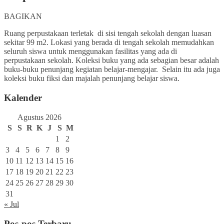
BAGIKAN
Ruang perpustakaan terletak di sisi tengah sekolah dengan luasan
sekitar 99 m2. Lokasi yang berada di tengah sekolah memudahkan
seluruh siswa untuk menggunakan fasilitas yang ada di
perpustakaan sekolah. Koleksi buku yang ada sebagian besar adalah
buku-buku penunjang kegiatan belajar-mengajar. Selain itu ada juga
koleksi buku fiksi dan majalah penunjang belajar siswa.
Kalender
Agustus 2026
S
S
R
K
J
S
M
1
2
3
4
5
6
7
8
9
10
11
12
13
14
15
16
17
18
19
20
21
22
23
24
25
26
27
28
29
30
31
« Jul
Pos-pos Terbaru