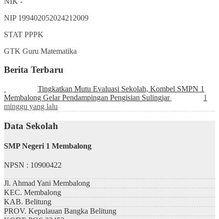
NIK
-
NIP
199402052024212009
STAT
PPPK
GTK
Guru Matematika
Berita Terbaru
Tingkatkan Mutu Evaluasi Sekolah, Kombel SMPN 1
Membalong Gelar Pendampingan Pengisian Sulingjar
1
minggu yang lalu
Data Sekolah
SMP Negeri 1 Membalong
NPSN : 10900422
Jl. Ahmad Yani Membalong
KEC.
Membalong
KAB.
Belitung
PROV.
Kepulauan Bangka Belitung