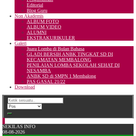
Editorial
Blog Guru
Non Akademis
ALBUM FOTO
ALBUM VIDEO
ALUMNI
EKSTRAKURIKULER
Galeri
Juara Lomba di Bulan Bahasa
GLADI BERSIH ANBK TINGKAT SD DI
KECAMATAN MEMBALONG
PENILAIAN LOMBA SEKOLAH SEHAT DI
NESAMBA
ANBK SD di SMPN 1 Membalong
PAS GASAL 21/22
Download
SEKILAS INFO
08-08-2026