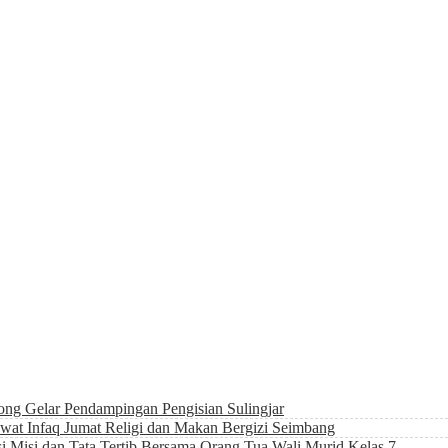
g Gelar Pendampingan Pengisian Sulingjar
t Infaq Jumat Religi dan Makan Bergizi Seimbang
i Misi dan Tata Tertib Bersama Orang Tua Wali Murid Kelas 7