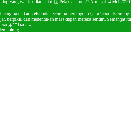
ing yang wajib kalian catat: 🗓️ Pelaksanaan: 27 April s.d. 4 Mei 2
tapi pengingat akan keberanian seorang perempuan yang berani bermimp
, berpikir, dan menentukan masa depan mereka sendiri. Semangat itu 
erang.” “Tiada...
 Membalong