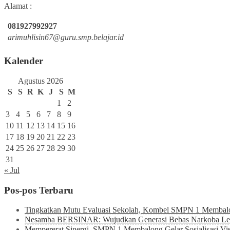
Alamat :
081927992927
arimuhlisin67@guru.smp.belajar.id
Kalender
Agustus 2026
S
S
R
K
J
S
M
1
2
3
4
5
6
7
8
9
10
11
12
13
14
15
16
17
18
19
20
21
22
23
24
25
26
27
28
29
30
31
« Jul
Pos-pos Terbaru
Tingkatkan Mutu Evaluasi Sekolah, Kombel SMPN 1 Membalon
Nesamba BERSINAR: Wujudkan Generasi Bebas Narkoba Lewa
Mempererat Sinergi, SMPN 1 Membalong Gelar Sosialisasi Vis