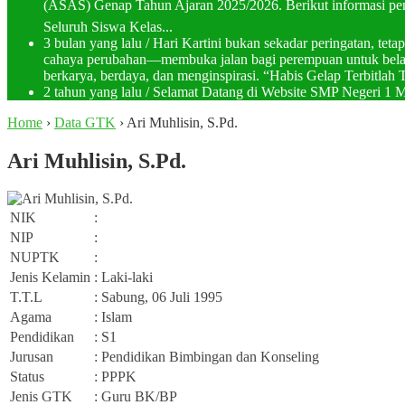
(ASAS) Genap Tahun Ajaran 2025/2026. Berikut informasi pent
Seluruh Siswa Kelas...
3 bulan yang lalu
/ Hari Kartini bukan sekadar peringatan, te
cahaya perubahan—membuka jalan bagi perempuan untuk belajar
berkarya, berdaya, dan menginspirasi. “Habis Gelap Terbitlah T
2 tahun yang lalu
/ Selamat Datang di Website SMP Negeri 1
Home
›
Data GTK
›
Ari Muhlisin, S.Pd.
Ari Muhlisin, S.Pd.
NIK
:
NIP
:
NUPTK
:
Jenis Kelamin
: Laki-laki
T.T.L
: Sabung, 06 Juli 1995
Agama
: Islam
Pendidikan
: S1
Jurusan
: Pendidikan Bimbingan dan Konseling
Status
: PPPK
Jenis GTK
: Guru BK/BP