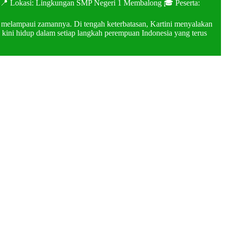
026 📍 Lokasi: Lingkungan SMP Negeri 1 Membalong 🎓 Peserta:
i melampaui zamannya. Di tengah keterbatasan, Kartini menyalakan
kini hidup dalam setiap langkah perempuan Indonesia yang terus