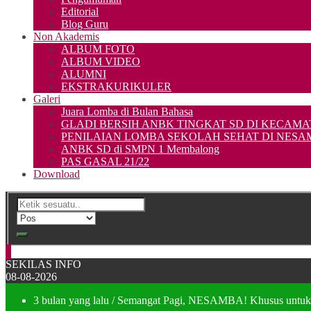
Editorial
Blog Guru
Non Akademis
ALBUM FOTO
ALBUM VIDEO
ALUMNI
EKSTRAKURIKULER
Galeri
Juara Lomba di Bulan Bahasa
GLADI BERSIH ANBK TINGKAT SD DI KECA
PENILAIAN LOMBA SEKOLAH SEHAT DI NES
ANBK SD di SMPN 1 Membalong
PAS GASAL 21/22
Download
SEKILAS INFO
08-08-2026
3 bulan yang lalu
/ Semangat Pagi, NESAMBA! Khusus untuk ka