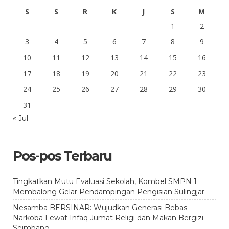
S
S
R
K
J
S
M
1
2
3
4
5
6
7
8
9
10
11
12
13
14
15
16
17
18
19
20
21
22
23
24
25
26
27
28
29
30
31
« Jul
Pos-pos Terbaru
Tingkatkan Mutu Evaluasi Sekolah, Kombel SMPN 1
Membalong Gelar Pendampingan Pengisian Sulingjar
Nesamba BERSINAR: Wujudkan Generasi Bebas
Narkoba Lewat Infaq Jumat Religi dan Makan Bergizi
Seimbang