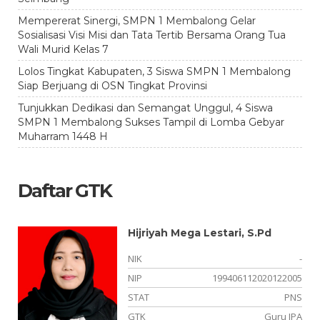
Mempererat Sinergi, SMPN 1 Membalong Gelar
Sosialisasi Visi Misi dan Tata Tertib Bersama Orang Tua
Wali Murid Kelas 7
Lolos Tingkat Kabupaten, 3 Siswa SMPN 1 Membalong
Siap Berjuang di OSN Tingkat Provinsi
Tunjukkan Dedikasi dan Semangat Unggul, 4 Siswa
SMPN 1 Membalong Sukses Tampil di Lomba Gebyar
Muharram 1448 H
Daftar GTK
Hijriyah Mega Lestari, S.Pd
-
NIK
-
-
NIP
199406112020122005
or
STAT
PNS
ia
GTK
Guru IPA