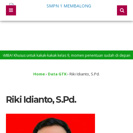
! Khusus untuk kakak-kakak kelas 9, momen penentuan sudah di depan mata. Pe
bsite SMP Negeri 1 Membalong
Home
›
Data GTK
›
Riki Idianto, S.Pd.
Riki Idianto, S.Pd.