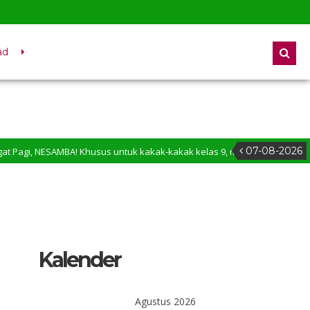
ad
07-08-2026
 NESAMBA! Khusus untuk kakak-kakak kelas 9, momen penentuan sudah di 
g di Website SMP Negeri 1 Membalong
Kalender
Agustus 2026