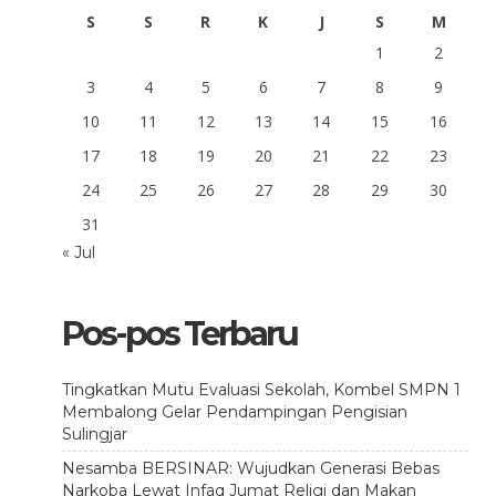
S
S
R
K
J
S
M
1
2
3
4
5
6
7
8
9
10
11
12
13
14
15
16
17
18
19
20
21
22
23
24
25
26
27
28
29
30
31
« Jul
Pos-pos Terbaru
Tingkatkan Mutu Evaluasi Sekolah, Kombel SMPN 1
Membalong Gelar Pendampingan Pengisian
Sulingjar
Nesamba BERSINAR: Wujudkan Generasi Bebas
Narkoba Lewat Infaq Jumat Religi dan Makan