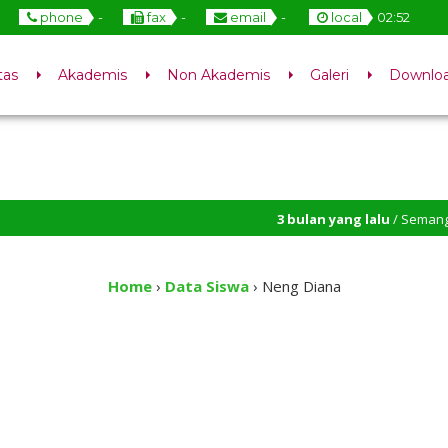
phone
-
fax
-
email
-
local
02
:
52
tas
Akademis
Non Akademis
Galeri
Downlo
3 bulan yang lalu
/ Semangat Pagi,
2 tahun yang lalu
/ Selamat Datan
Home
›
Data Siswa
›
Neng Diana