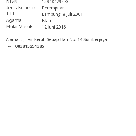
NISN
: 15348479473
Jenis Kelamin
: Perempuan
T.T.L
: Lampung, 8 Juli 2001
Agama
: Islam
Mulai Masuk
: 12 Juni 2016
Alamat : Jl. Air Keruh Setiap Hari No. 14 Sumberjaya
083815251385