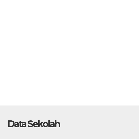
STAT
Guru Bahasa Indonesia
GTK
Data Sekolah