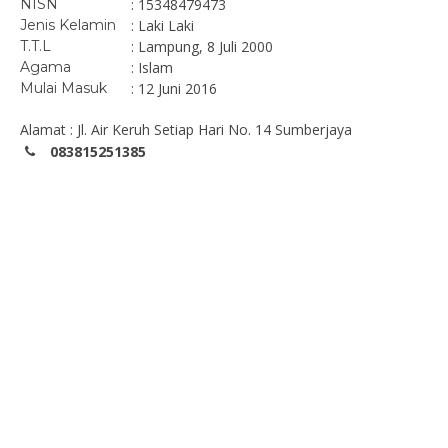
NISN
: 15348479473
Jenis Kelamin
: Laki Laki
T.T.L
: Lampung, 8 Juli 2000
Agama
: Islam
Mulai Masuk
: 12 Juni 2016
Alamat : Jl. Air Keruh Setiap Hari No. 14 Sumberjaya
083815251385