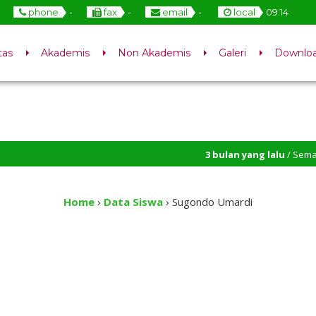
phone
-
fax
-
email
-
local
09
:
14
tas
Akademis
Non Akademis
Galeri
Downlo
3 bulan yang lalu
/ Semangat Pag
2 tahun yang lalu
/ Selamat Dat
Home
›
Data Siswa
›
Sugondo Umardi