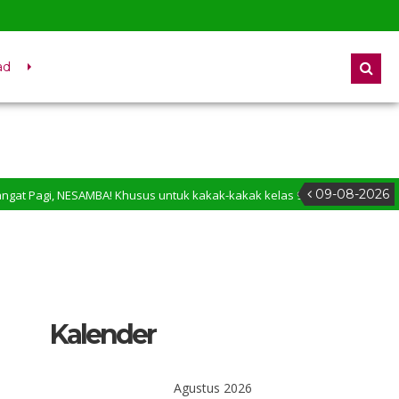
ad
09-08-2026
i, NESAMBA! Khusus untuk kakak-kakak kelas 9, momen penentuan sudah d
ang di Website SMP Negeri 1 Membalong
Kalender
Agustus 2026