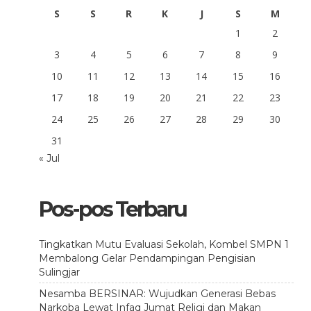
S
S
R
K
J
S
M
1
2
3
4
5
6
7
8
9
10
11
12
13
14
15
16
17
18
19
20
21
22
23
24
25
26
27
28
29
30
31
« Jul
Pos-pos Terbaru
Tingkatkan Mutu Evaluasi Sekolah, Kombel SMPN 1
Membalong Gelar Pendampingan Pengisian
Sulingjar
Nesamba BERSINAR: Wujudkan Generasi Bebas
Narkoba Lewat Infaq Jumat Religi dan Makan