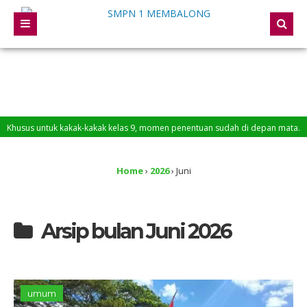
ntuk kakak-kakak kelas 9, momen penentuan sudah di depan mata. Persiapkan di
Negeri 1 Membalong
Home
›
2026
›
Juni
Arsip bulan Juni 2026
umum