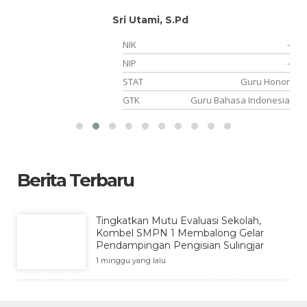
Sri Utami, S.Pd
-
NIK
-
21
NIP
-
NS
STAT
Guru Honor
PS
GTK
Guru Bahasa Indonesia
Berita Terbaru
Tingkatkan Mutu Evaluasi Sekolah,
Kombel SMPN 1 Membalong Gelar
Pendampingan Pengisian Sulingjar
1 minggu yang lalu