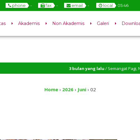
phone
-
fax
-
email
-
local
05
:
46
tas
Akademis
Non Akademis
Galeri
Downlo
3 bulan yang lalu
/ Semangat Pagi, NESAMBA! K
3 bulan yang lalu
/ Hari Kartini bukan sekada
Home
›
2026
›
Juni
›
02