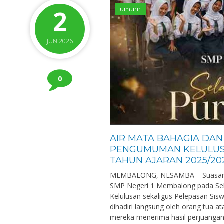
2
umum
JUN 2026
0
AIR MATA BAHAGIA DAN
PENGUMUMAN KELULUSA
TAHUN AJARAN 2025/20
MEMBALONG, NESAMBA – Suasana h
SMP Negeri 1 Membalong pada Sel
Kelulusan sekaligus Pelepasan Sisw
dihadiri langsung oleh orang tua a
mereka menerima hasil perjuanga