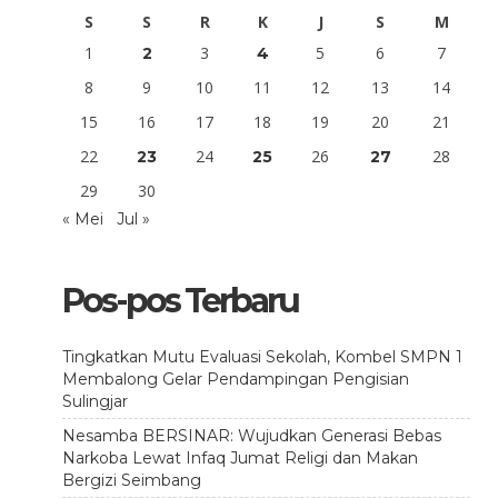
S
S
R
K
J
S
M
1
3
5
6
7
2
4
8
9
10
11
12
13
14
15
16
17
18
19
20
21
22
24
26
28
23
25
27
29
30
« Mei
Jul »
Pos-pos Terbaru
Tingkatkan Mutu Evaluasi Sekolah, Kombel SMPN 1
Membalong Gelar Pendampingan Pengisian
Sulingjar
Nesamba BERSINAR: Wujudkan Generasi Bebas
Narkoba Lewat Infaq Jumat Religi dan Makan
Bergizi Seimbang