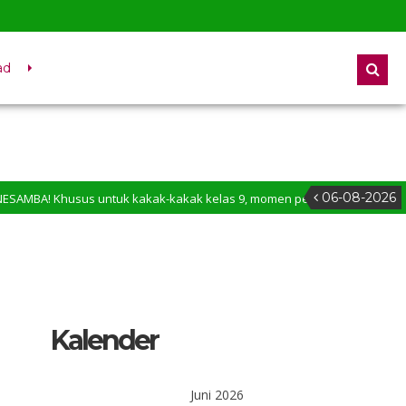
ad
06-08-2026
husus untuk kakak-kakak kelas 9, momen penentuan sudah di depan mata.
r peringatan, tetapi pengingat akan keberanian seorang perempuan yang
Kalender
Juni 2026