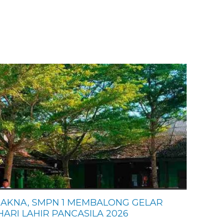
 S.Pd
RATNA SARI, S.Pd
-
NIK
-
NIP
197311121999
Guru Honor
STAT
AKNA, SMPN 1 MEMBALONG GELAR
ARI LAHIR PANCASILA 2026
Guru PPKn
GTK
Guru Bahasa 