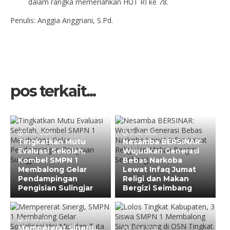
dalam rangka memeriahkan HUT RI ke 78.
Penulis: Anggia Anggriani, S.Pd.
pos terkait...
31 Jul 2026
31 Jul 2026
Tingkatkan Mutu
Nesamba BERSINAR:
Evaluasi Sekolah,
Wujudkan Generasi
Kombel SMPN 1
Bebas Narkoba
Membalong Gelar
Lewat Infaq Jumat
Pendampingan
Religi dan Makan
Pengisian Sulingjar
Bergizi Seimbang
31 Jul 2026
Mempererat Sinergi,
23 Jul 2026