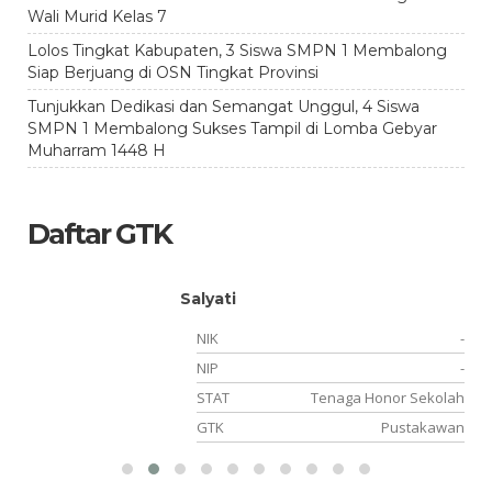
Wali Murid Kelas 7
Lolos Tingkat Kabupaten, 3 Siswa SMPN 1 Membalong
Siap Berjuang di OSN Tingkat Provinsi
Tunjukkan Dedikasi dan Semangat Unggul, 4 Siswa
SMPN 1 Membalong Sukses Tampil di Lomba Gebyar
Muharram 1448 H
Daftar GTK
Salyati
-
NIK
-
-
NIP
-
or
STAT
Tenaga Honor Sekolah
ka
GTK
Pustakawan