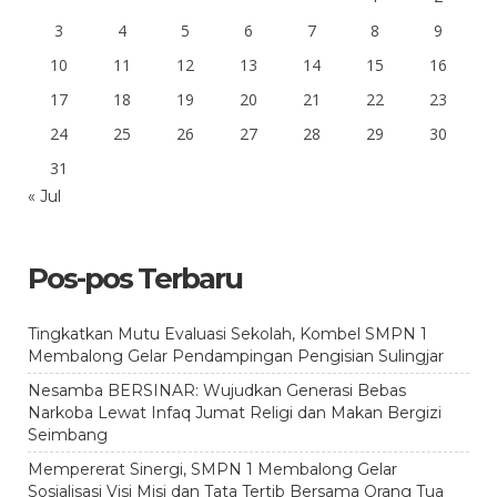
3
4
5
6
7
8
9
10
11
12
13
14
15
16
17
18
19
20
21
22
23
24
25
26
27
28
29
30
31
« Jul
Pos-pos Terbaru
Tingkatkan Mutu Evaluasi Sekolah, Kombel SMPN 1
Membalong Gelar Pendampingan Pengisian Sulingjar
Nesamba BERSINAR: Wujudkan Generasi Bebas
Narkoba Lewat Infaq Jumat Religi dan Makan Bergizi
Seimbang
Mempererat Sinergi, SMPN 1 Membalong Gelar
Sosialisasi Visi Misi dan Tata Tertib Bersama Orang Tua