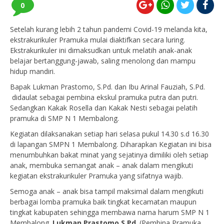
0
Setelah kurang lebih 2 tahun pandemi Covid-19 melanda kita,
ekstrakurikuler Pramuka mulai diaktifkan secara luring.
Ekstrakurikuler ini dimaksudkan untuk melatih anak-anak
belajar bertanggung-jawab, saling menolong dan mampu
hidup mandiri.
Bapak Lukman Prastomo, S.Pd. dan Ibu Arinal Fauziah, S.Pd.
didaulat sebagai pembina ekskul pramuka putra dan putri.
Sedangkan Kakak Rosella dan Kakak Nesti sebagai pelatih
pramuka di SMP N 1 Membalong.
Kegiatan dilaksanakan setiap hari selasa pukul 14.30 s.d 16.30
di lapangan SMPN 1 Membalong. Diharapkan Kegiatan ini bisa
menumbuhkan bakat minat yang sejatinya dimiliki oleh setiap
anak, membuka semangat anak – anak dalam mengikuti
kegiatan ekstrakurikuler Pramuka yang sifatnya wajib.
Semoga anak – anak bisa tampil maksimal dalam mengikuti
berbagai lomba pramuka baik tingkat kecamatan maupun
tingkat kabupaten sehingga membawa nama harum SMP N 1
Membalong.
Lukman Prastomo,S.Pd
. (Pembina Pramuka