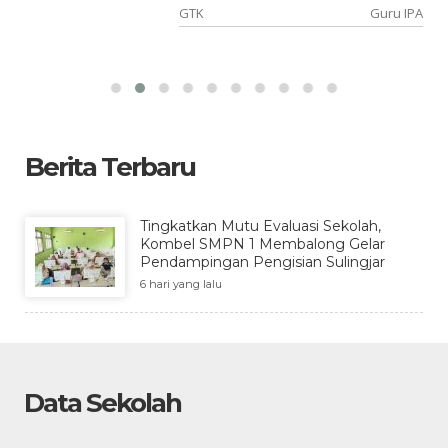
PS
GTK
Guru IPA
Berita Terbaru
Tingkatkan Mutu Evaluasi Sekolah,
Kombel SMPN 1 Membalong Gelar
Pendampingan Pengisian Sulingjar
6 hari yang lalu
Data Sekolah