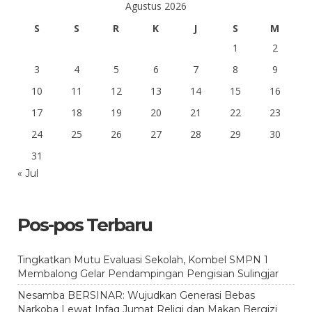
Agustus 2026
S
S
R
K
J
S
M
1
2
3
4
5
6
7
8
9
10
11
12
13
14
15
16
17
18
19
20
21
22
23
24
25
26
27
28
29
30
31
« Jul
Pos-pos Terbaru
Tingkatkan Mutu Evaluasi Sekolah, Kombel SMPN 1
Membalong Gelar Pendampingan Pengisian Sulingjar
Nesamba BERSINAR: Wujudkan Generasi Bebas
Narkoba Lewat Infaq Jumat Religi dan Makan Bergizi