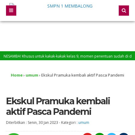
AMBA! Khusus untuk kakak-kakak kelas 9, momen penentuan sudah di depan mata
Home
›
umum
›
Ekskul Pramuka kembali aktif Pasca Pandemi
Ekskul Pramuka kembali
aktif Pasca Pandemi
Diterbitkan :
Senin, 30 Jan 2023
-
Kategori :
umum