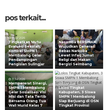
pos terkait...
31 Jul 2026
31 Jul 2026
Tingkatkan Mutu
Nesamba BERSINAR:
Evaluasi Sekolah,
Wujudkan Generasi
Kombel SMPN 1
Bebas Narkoba
Membalong Gelar
Lewat Infaq Jumat
Pendampingan
Religi dan Makan
Pengisian Sulingjar
Bergizi Seimbang
31 Jul 2026
Mempererat Sinergi,
23 Jul 2026
SMPN 1 Membalong
Lolos Tingkat
Gelar Sosialisasi Visi
Kabupaten, 3 Siswa
Misi dan Tata Tertib
SMPN 1 Membalong
Bersama Orang Tua
Siap Berjuang di OSN
Wali Murid Kelas 7
Tingkat Provinsi