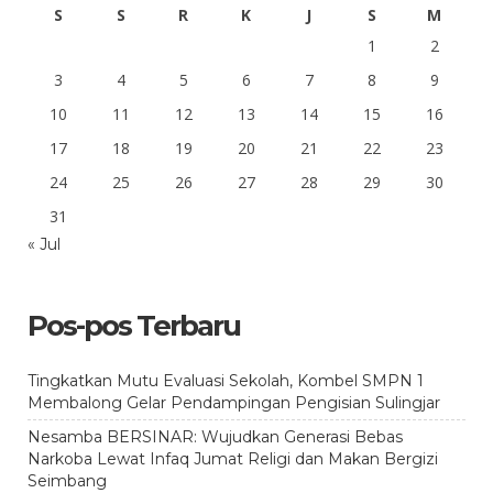
S
S
R
K
J
S
M
1
2
3
4
5
6
7
8
9
10
11
12
13
14
15
16
17
18
19
20
21
22
23
24
25
26
27
28
29
30
31
« Jul
Pos-pos Terbaru
Tingkatkan Mutu Evaluasi Sekolah, Kombel SMPN 1
Membalong Gelar Pendampingan Pengisian Sulingjar
Nesamba BERSINAR: Wujudkan Generasi Bebas
Narkoba Lewat Infaq Jumat Religi dan Makan Bergizi
Seimbang