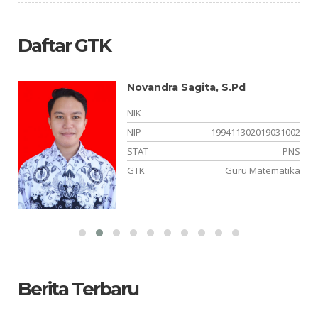
Daftar GTK
Novandra Sagita, S.Pd
-
NIK
-
05
NIP
199411302019031002
NS
STAT
PNS
PA
GTK
Guru Matematika
Berita Terbaru