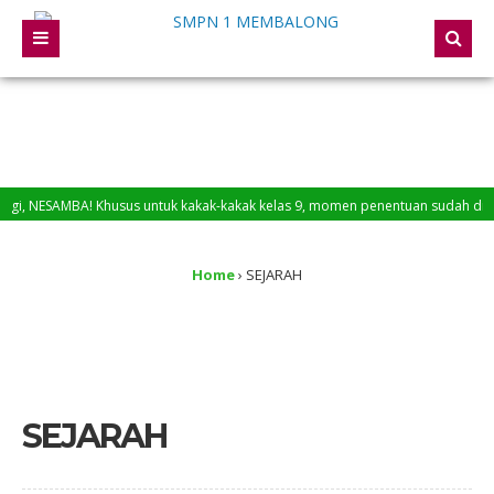
, NESAMBA! Khusus untuk kakak-kakak kelas 9, momen penentuan sudah di depan 
ng di Website SMP Negeri 1 Membalong
Home
›
SEJARAH
SEJARAH