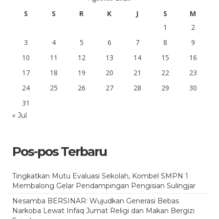
S
S
R
K
J
S
M
1
2
3
4
5
6
7
8
9
10
11
12
13
14
15
16
17
18
19
20
21
22
23
24
25
26
27
28
29
30
31
« Jul
Pos-pos Terbaru
Tingkatkan Mutu Evaluasi Sekolah, Kombel SMPN 1
Membalong Gelar Pendampingan Pengisian Sulingjar
Nesamba BERSINAR: Wujudkan Generasi Bebas
Narkoba Lewat Infaq Jumat Religi dan Makan Bergizi