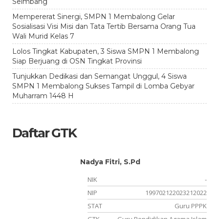
Seimbang
Mempererat Sinergi, SMPN 1 Membalong Gelar
Sosialisasi Visi Misi dan Tata Tertib Bersama Orang Tua
Wali Murid Kelas 7
Lolos Tingkat Kabupaten, 3 Siswa SMPN 1 Membalong
Siap Berjuang di OSN Tingkat Provinsi
Tunjukkan Dedikasi dan Semangat Unggul, 4 Siswa
SMPN 1 Membalong Sukses Tampil di Lomba Gebyar
Muharram 1448 H
Daftar GTK
Nadya Fitri, S.Pd
-
NIK
-
-
NIP
199702122023212022
ah
STAT
Guru PPPK
am
GTK
Guru Pendidikan Agama Islam