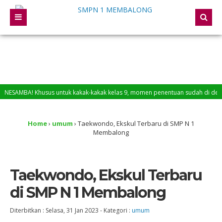
AMBA! Khusus untuk kakak-kakak kelas 9, momen penentuan sudah di depan mata.
Home
›
umum
›
Taekwondo, Ekskul Terbaru di SMP N 1
Membalong
Taekwondo, Ekskul Terbaru
di SMP N 1 Membalong
Diterbitkan :
Selasa, 31 Jan 2023
-
Kategori :
umum