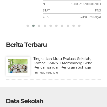
03
NIP
198002152010012011
NS
STAT
PNS
is
GTK
Guru Prakarya
Berita Terbaru
Tingkatkan Mutu Evaluasi Sekolah,
Kombel SMPN 1 Membalong Gelar
Pendampingan Pengisian Sulingjar
1 minggu yang lalu
Data Sekolah