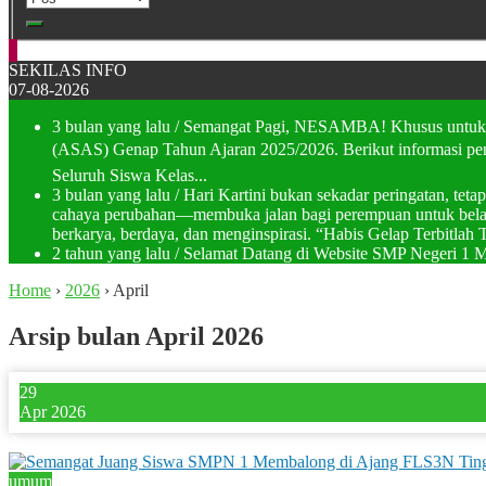
SEKILAS INFO
07-08-2026
3 bulan yang lalu
/ Semangat Pagi, NESAMBA! Khusus untuk ka
(ASAS) Genap Tahun Ajaran 2025/2026. Berikut informasi pent
Seluruh Siswa Kelas...
3 bulan yang lalu
/ Hari Kartini bukan sekadar peringatan, te
cahaya perubahan—membuka jalan bagi perempuan untuk belajar
berkarya, berdaya, dan menginspirasi. “Habis Gelap Terbitlah T
2 tahun yang lalu
/ Selamat Datang di Website SMP Negeri 1
Home
›
2026
›
April
Arsip bulan April 2026
29
Apr 2026
0
umum