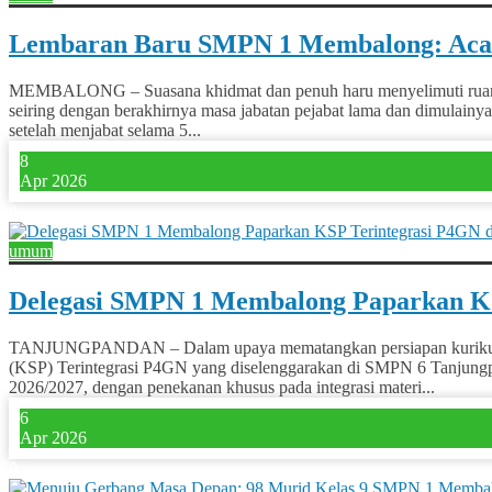
Lembaran Baru SMPN 1 Membalong: Acar
MEMBALONG – Suasana khidmat dan penuh haru menyelimuti ruang L
seiring dengan berakhirnya masa jabatan pejabat lama dan dimulai
setelah menjabat selama 5...
8
Apr 2026
0
umum
Delegasi SMPN 1 Membalong Paparkan KS
TANJUNGPANDAN – Dalam upaya mematangkan persiapan kurikulum 
(KSP) Terintegrasi P4GN yang diselenggarakan di SMPN 6 Tanjungpand
2026/2027, dengan penekanan khusus pada integrasi materi...
6
Apr 2026
0