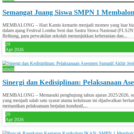
Semangat Juang Siswa SMPN 1 Membalong
MEMBALONG – Hari Kamis kemarin menjadi momen yang luar biasa b
dalam ajang Festival Lomba Seni dan Sastra Siswa Nasional (FLS2N
Belitung, para perwakilan sekolah menunjukkan keberanian dan...
29
Apr 2026
0
umum
Sinergi dan Kedisiplinan: Pelaksanaan 
MEMBALONG – Memasuki penghujung tahun ajaran 2025/2026, seban
yang menjadi salah satu syarat utama kelulusan ini dijadwalkan ber
memastikan pelaksanaan berjalan kondusif,...
20
Apr 2026
0