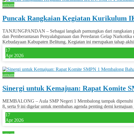
umum
Puncak Rangkaian Kegiatan Kurikulum I
TANJUNGPANDAN – Sebagai langkah pamungkas dari rangkaian panja
dan Pemberantasan Penyalahgunaan dan Peredaran Gelap Narkotika da
Kebudayaan Kabupaten Belitung. Kegiatan ini merupakan tahap akhir 
17
Apr 2026
0
umum
Sinergi untuk Kemajuan: Rapat Komite 
MEMBALONG – Aula SMP Negeri 1 Membalong tampak dipenuhi oleh or
8, serta 9 ini digelar untuk membahas agenda penting demi kemajuan 
17
Apr 2026
0
umum