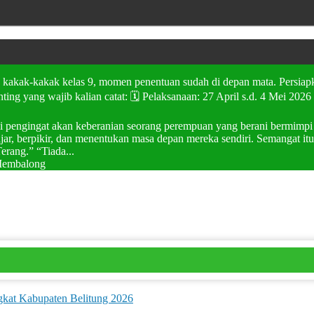
kak-kakak kelas 9, momen penentuan sudah di depan mata. Persiapka
ing yang wajib kalian catat: 🗓️ Pelaksanaan: 27 April s.d. 4 Mei 2
tapi pengingat akan keberanian seorang perempuan yang berani bermimp
, berpikir, dan menentukan masa depan mereka sendiri. Semangat itu 
erang.” “Tiada...
 Membalong