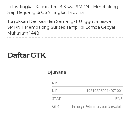
Lolos Tingkat Kabupaten, 3 Siswa SMPN 1 Membalong
Siap Berjuang di OSN Tingkat Provinsi
Tunjukkan Dedikasi dan Semangat Unggul, 4 Siswa
SMPN 1 Membalong Sukses Tampil di Lomba Gebyar
Muharram 1448 H
Daftar GTK
Djuhana
-
NIK
-
05
NIP
198108262014072001
NS
STAT
PNS
ia
GTK
Tenaga Administrasi Sekolah