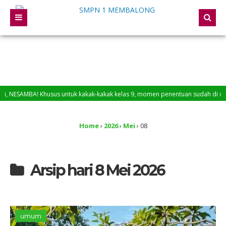
AMBA! Khusus untuk kakak-kakak kelas 9, momen penentuan sudah di depan mata
i Website SMP Negeri 1 Membalong
Home
›
2026
›
Mei
›
08
Arsip hari 8 Mei 2026
umum