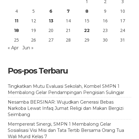
1
2
3
4
5
9
10
6
7
8
12
14
15
16
17
11
13
19
20
21
23
24
18
22
25
26
27
28
29
30
31
« Apr
Jun »
Pos-pos Terbaru
Tingkatkan Mutu Evaluasi Sekolah, Kombel SMPN 1
Membalong Gelar Pendampingan Pengisian Sulingjar
Nesamba BERSINAR: Wujudkan Generasi Bebas
Narkoba Lewat Infaq Jumat Religi dan Makan Bergizi
Seimbang
Mempererat Sinergi, SMPN 1 Membalong Gelar
Sosialisasi Visi Misi dan Tata Tertib Bersama Orang Tua
Wali Murid Kelas 7