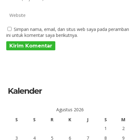
Simpan nama, email, dan situs web saya pada peramban
ini untuk komentar saya berikutnya.
Kalender
Agustus 2026
S
S
R
K
J
S
M
1
2
3
4
5
6
7
8
9