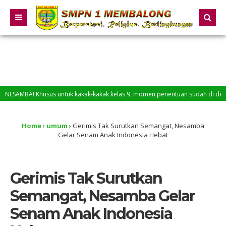
A! Khusus untuk kakak-kakak kelas 9, momen penentuan sudah di depan mata. Pe
kadar peringatan, tetapi pengingat akan keberanian seorang perempuan yang b
Home
›
umum
›
Gerimis Tak Surutkan Semangat, Nesamba
Gelar Senam Anak Indonesia Hebat
Gerimis Tak Surutkan
Semangat, Nesamba Gelar
Senam Anak Indonesia