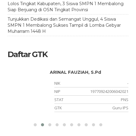
Lolos Tingkat Kabupaten, 3 Siswa SMPN 1 Membalong
Siap Berjuang di OSN Tingkat Provinsi
Tunjukkan Dedikasi dan Semangat Unggul, 4 Siswa
SMPN 1 Membalong Sukses Tampil di Lomba Gebyar
Muharram 1448 H
Daftar GTK
ARINAL FAUZIAH, S.Pd
NIK
-
34
NIP
197709242006042021
PK
STAT
PNS
OK
GTK
Guru IPS