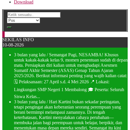
Download
SEKILAS INFO
10-08-2026
3 bulan yang lalu
/ Semangat Pagi, NESAMBA! Khusus
untuk kakak-kakak kelas 9, momen penentuan sudah di depan
mata. Persiapkan diri kalian untuk menghadapi Asesmen
Sumatif Akhir Semester (ASAS) Genap Tahun Ajaran
2025/2026. Berikut informasi penting yang wajib kalian catat:
🗓️ Pelaksanaan: 27 April s.d. 4 Mei 2026 📍 Lokasi:
Lingkungan SMP Negeri 1 Membalong 🎓 Peserta: Seluruh
Siswa Kelas...
3 bulan yang lalu
/ Hari Kartini bukan sekadar peringatan,
tetapi pengingat akan keberanian seorang perempuan yang
berani bermimpi melampaui zamannya. Di tengah
keterbatasan, Kartini menyalakan cahaya perubahan—
membuka jalan bagi perempuan untuk belajar, berpikir, dan
menentukan masa depan mereka sendiri. Semangat itu kini