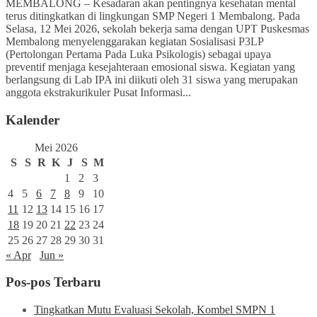
MEMBALONG – Kesadaran akan pentingnya kesehatan mental
terus ditingkatkan di lingkungan SMP Negeri 1 Membalong. Pada
Selasa, 12 Mei 2026, sekolah bekerja sama dengan UPT Puskesmas
Membalong menyelenggarakan kegiatan Sosialisasi P3LP
(Pertolongan Pertama Pada Luka Psikologis) sebagai upaya
preventif menjaga kesejahteraan emosional siswa. Kegiatan yang
berlangsung di Lab IPA ini diikuti oleh 31 siswa yang merupakan
anggota ekstrakurikuler Pusat Informasi...
Kalender
Mei 2026
S
S
R
K
J
S
M
1
2
3
4
5
6
7
8
9
10
11
12
13
14
15
16
17
18
19
20
21
22
23
24
25
26
27
28
29
30
31
« Apr
Jun »
Pos-pos Terbaru
Tingkatkan Mutu Evaluasi Sekolah, Kombel SMPN 1