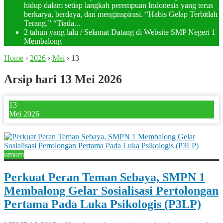
hidup dalam setiap langkah perempuan Indonesia yang terus
berkarya, berdaya, dan menginspirasi. “Habis Gelap Terbitlah
Terang.” “Tiada...
2 tahun yang lalu
/ Selamat Datang di Website SMP Negeri 1
Membalong
Home
›
2026
›
Mei
›
13
Arsip hari 13 Mei 2026
13
Mei 2026
0
umum
Perkuat Peran Teman Sebaya, SMPN 1
Membalong Gelar Sosialisasi Pertolongan
Pertama Pada Luka Psikologis (P3LP)