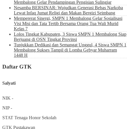
Membalong Gelar Pendampingan Pengisian Sulingjar
Nesamba BERSINAR: Wujudkan Generasi Bebas Narkoba
Lewat Infaq Jumat Religi dan Makan Bergizi Seimbang
Mempererat Sinergi, SMPN 1 Membalong Gelar Sosialisasi
Visi Misi dan Tata Tertib Bersama Orang Tua Wali Murid
Kelas 7
Lolos Tingkat Kabupaten, 3 Siswa SMPN 1 Membalong Siap
Berjuang di OSN Tingkat Provinsi
Tunjukkan Dedikasi dan Semangat Unggul, 4 Siswa SMPN 1
Membalong Sukses Tampil di Lomba Gebyar Muharram
1448 H
Daftar GTK
Salyati
NIK
-
NIP
-
STAT
Tenaga Honor Sekolah
GTK
Pustakawan